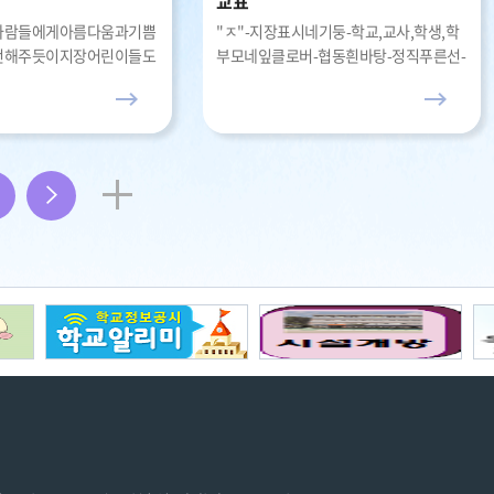
교표
사람들에게아름다움과기쁨
"ㅈ"-지장표시네기둥-학교,교사,학생,학
전해주듯이지장어린이들도
부모네잎클로버-협동흰바탕-정직푸른선-
담았던지혜와슬기를나누어
새싹꿈희망
되자는의미
3
더
보
기