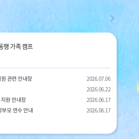
가
정
억동행 가족 캠프
통
신
문
 지원 관련 안내장
2026.07.06
2026.06.22
더
 지원 안내장
2026.06.17
보
학부모 연수 안내
2026.06.17
기