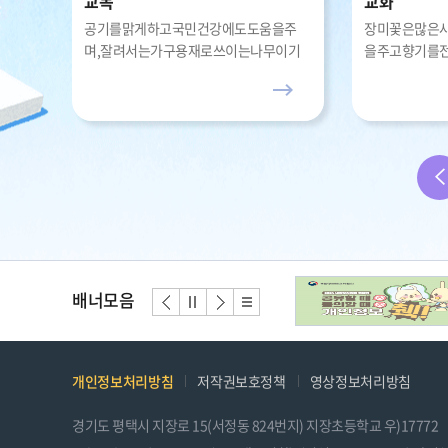
교목
교화
생,학
공기를맑게하고국민건강에도도움을주
장미꽃은많은
른선-
며,잘려서는가구용재로쓰이는나무이기
을주고향기를
에지장어린이들도사회에꼭필요하는참된
머리와가슴에
어린이가되자는의미
주는어린이가
배
배
배
배
배너모음
너
너
너
너
이
정
다
리
전
지
음
스
트
개인정보처리방침
저작권보호정책
영상정보처리방침
경기도 평택시 지장로 15(서정동 824번지) 지장초등학교 우)17772