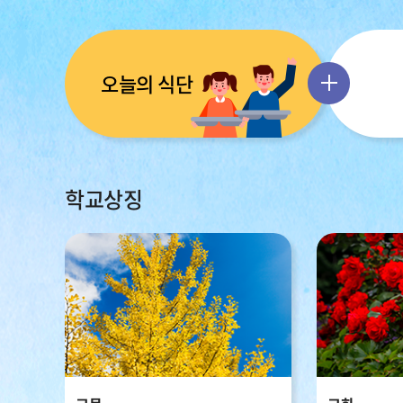
더
오늘의 식단
보
기
학교상징