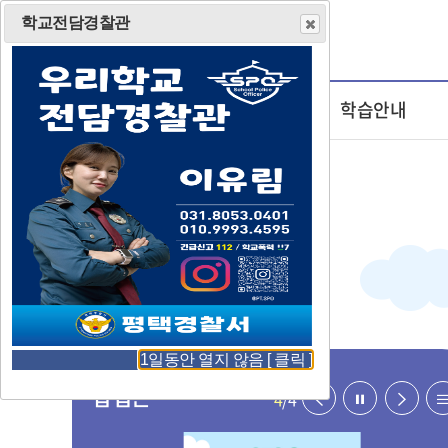
학교전담경찰관
학교소개
우리들마당
학습안내
1일동안 열지 않음 [ 클릭 ]
팝업존
이
일
다
4
/
4
전
시
음