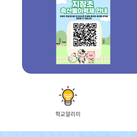
페
정
페
이
지
이
지
지
학교알리미