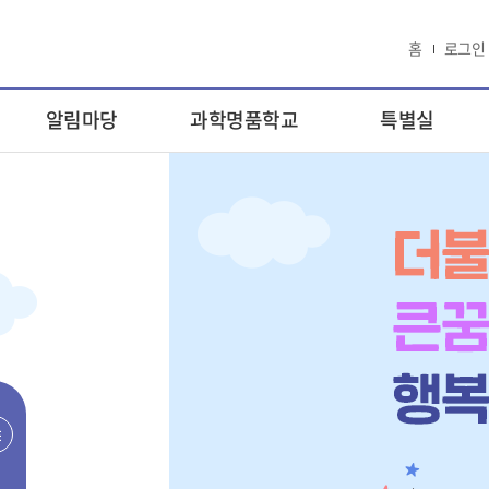
홈
로그인
알림마당
과학명품학교
특별실
리
스