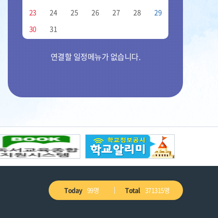
교목
교화
일,
월,
23
24
25
26
27
28
29
공기를맑게하고국민건강에도도움을주
장미꽃은많은사람들에게
화,
며,잘려서는가구용재로쓰이는나무이기
을주고향기를전해주듯이
30
31
에지장어린이들도사회에꼭필요하는참된
수,
머리와가슴에담았던지혜
어린이가되자는의미
주는어린이가되자는의미
목,
연결할 일정메뉴가 없습니다.
금,
토
Today
99명
Total
371315명