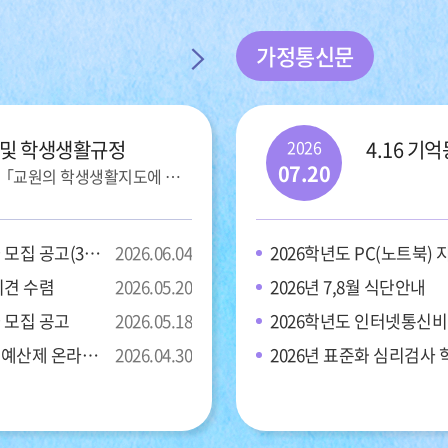
공
가정통신문
지
 및 학생생활규정
사
2026
4.16 기
07.20
「초·중등교육법」제20조의2 제1항, 「교원의 학생생활지도에 관한 고시」교육부고시 제2026-3호와 관련하여 진행한 지장초등학교 학교규칙 및 학생생활규정이 개정
항
더
집 공고(3차)
2026.06.04
2026학년도 PC(노트북)
의견 수렴
2026.05.20
2026년 7,8월 식단안내
보
 모집 공고
2026.05.18
2026학년도 인터넷통신비
기
라인 의견 수렴
2026.04.30
2026년 표준화 심리검사 