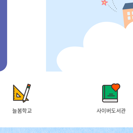
트
보
기
늘봄학교
사이버도서관