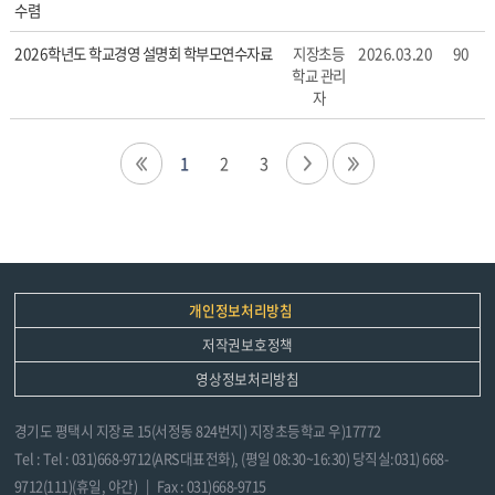
수렴
2026학년도 학교경영 설명회 학부모연수자료
지장초등
2026.03.20
90
학교 관리
자
1
2
3
개인정보처리방침
저작권보호정책
영상정보처리방침
경기도 평택시 지장로 15(서정동 824번지) 지장초등학교 우)17772
Tel : Tel : 031)668-9712(ARS대표전화), (평일 08:30~16:30) 당직실:031) 668-
9712(111)(휴일, 야간) | Fax : 031)668-9715