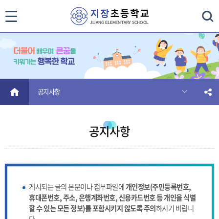
통
검색
합
검
색
HOME
공지사항
닫
기
공지사항
게시되는 글의 본문이나 첨부파일에
개인정보(주민등록번호,
휴대폰번호, 주소, 은행계좌번호, 신용카드번호 등 개인을 식별
할 수 있는 모든 정보)를 포함시키지 않도록 주의
하시기 바랍니