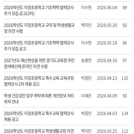
성
2026학년도 지장초등학교 기초학력 협력강사
이수현
2026.06.04
89
자,
추가 모집 공고(3차)
등
록
2026학년도 지장초등학교 규칙 및 학생생활규
백지인
2026.05.20
92
일,
정 의견 수렴
조
회
2026학년도 지장초등학교 기초학력 협력강사
이수현
2026.05.18
86
수
추가 모집 공고
정
2027년도 예산편성을 위한 경기도교육청 주민
송봉찬
2026.04.30
97
보
참여예산제 온라인 의견 수렴
를
확
2026학년도 지장초등학교 특수교육 교육과정
박종민
2026.04.23
122
인
협력강사 2차 채용 공고
할
수
학생 건강검진 업무 위탁에 따른 개인정보 처리
이예은
2026.04.09
93
있
위탁 안내
습
2026학년도 지장초등학교 특수교육 협력강사
박종민
2026.04.03
124
니
채용 공고
다.
2026학년도 지장초등학교 학생생활규정 의견
백지인
2026.03.25
112