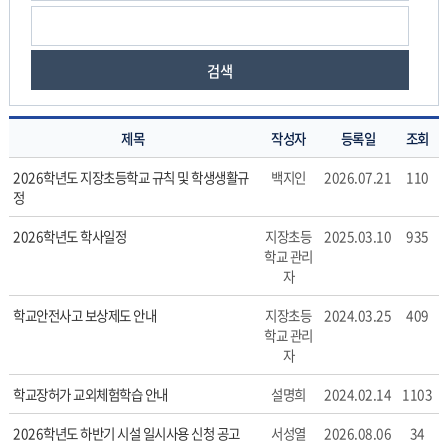
검색
제목
작성자
등록일
조회
공
2026학년도 지장초등학교 규칙 및 학생생활규
백지인
2026.07.21
110
지
정
사
항
2026학년도 학사일정
지장초등
2025.03.10
935
의
학교 관리
자
게
시
학교안전사고 보상제도 안내
지장초등
2024.03.25
409
물
학교 관리
번
자
호,
제
학교장허가 교외체험학습 안내
설명희
2024.02.14
1103
목,
작
2026학년도 하반기 시설 일시사용 신청 공고
서성열
2026.08.06
34