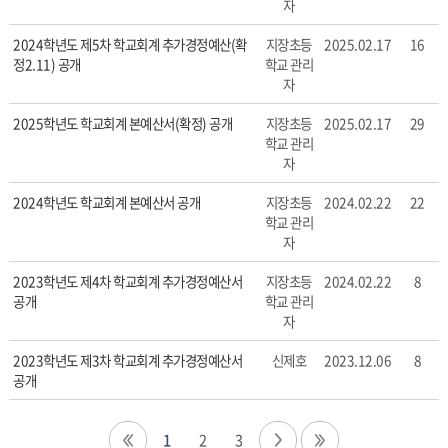
자
자,
등
2024학년도 제5차 학교회계 추가경정예산(확
지장초등
2025.02.17
16
록
정2.11) 공개
학교 관리
일,
자
조
회
2025학년도 학교회계 본예산서(확정) 공개
지장초등
2025.02.17
29
수
학교 관리
정
자
보
2024학년도 학교회계 본예산서 공개
지장초등
2024.02.22
22
를
학교 관리
확
자
인
할
2023학년도 제4차 학교회계 추가경정예산서
지장초등
2024.02.22
8
수
공개
학교 관리
있
자
습
니
2023학년도 제3차 학교회계 추가경정예산서
신제호
2023.12.06
8
다.
공개
1
2
3