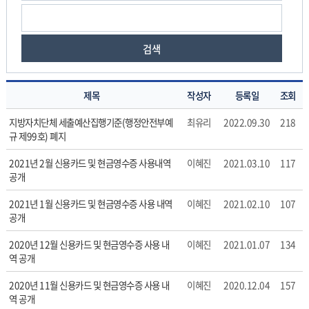
검색
제목
작성자
등록일
조회
신
지방자치단체 세출예산집행기준(행정안전부예
최유리
2022.09.30
218
용
규 제99호) 폐지
카
드
2021년 2월 신용카드 및 현금영수증 사용내역
이혜진
2021.03.10
117
사
공개
용
2021년 1월 신용카드 및 현금영수증 사용 내역
이혜진
2021.02.10
107
내
공개
역
의
2020년 12월 신용카드 및 현금영수증 사용 내
이혜진
2021.01.07
134
게
역 공개
시
물
2020년 11월 신용카드 및 현금영수증 사용 내
이혜진
2020.12.04
157
번
역 공개