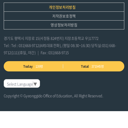
니
개인정보처리방침
다.
저작권보호정책
영상정보처리방침
경기도 평택시 지장로 15(서정동 824번지) 지장초등학교 우)17772
Tel : Tel : 031)668-9712(ARS대표전화), (평일 08:30~16:30) 당직실:031) 668-
9712(111)(휴일, 야간) | Fax : 031)668-9715
Today
139명
Total
371945명
Select Language
▼
Copyright © Gyeonggido Office of Education, All Right Reserved.