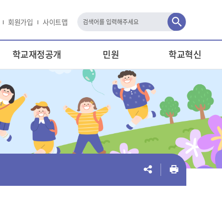
회원가입
사이트맵
검
색
학교재정공개
민원
학교혁신