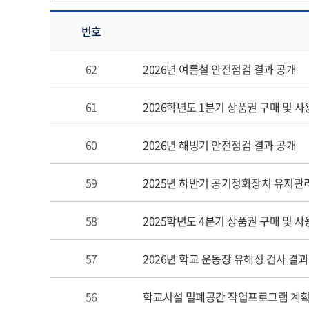
번호
기
62
2026년 여름철 안전점검 결과 공개
타
의
61
2026학년도 1분기 상품권 구매 및 사
게
시
물
60
2026년 해빙기 안전점검 결과 공개
번
호,
59
2025년 하반기 공기정화장치 유지관
제
목,
58
2025학년도 4분기 상품권 구매 및 사
작
성
자,
57
2026년 학교 운동장 유해성 검사 결과
등
록
56
학교시설 밀폐공간 작업프로그램 계획
일,