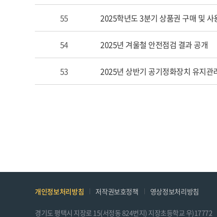
조
55
2025학년도 3분기 상품권 구매 및 사
회
수
54
2025년 겨울철 안전점검 결과 공개
정
보
를
53
2025년 상반기 공기정화장치 유지관
확
인
할
수
있
습
니
다.
개인정보처리방침
저작권보호정책
영상정보처리방침
경기도 평택시 지장로 15(서정동 824번지) 지장초등학교 우)17772