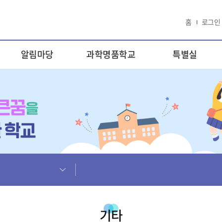
홈
로그인
알림마당
과학명품학교
특별실
기타