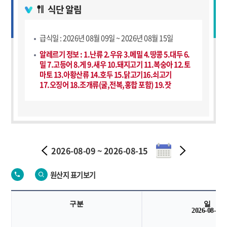
식단 알림
급식일 : 2026년 08월 09일 ~ 2026년 08월 15일
알레르기 정보 : 1.난류 2.우유 3.메밀 4.땅콩 5.대두 6.
밀 7.고등어 8.게 9.새우 10.돼지고기 11.복숭아 12.토
마토 13.아황산류 14.호두 15.닭고기16.쇠고기
17.오징어 18.조개류(굴,전복,홍합 포함) 19.잣
이
다
2026-08-09 ~ 2026-08-15
전
음
원산지 표기보기
구분
일
2026-08-09