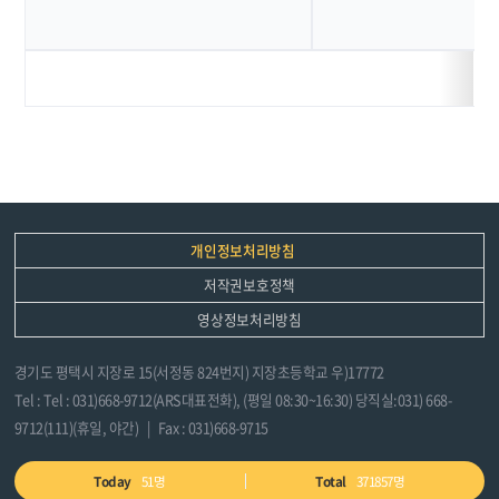
주
간
식
단
안
내
구
분
일,
월,
화,
수,
목,
개인정보처리방침
금,
토
저작권보호정책
요
일
영상정보처리방침
에
대
한
식
경기도 평택시 지장로 15(서정동 824번지) 지장초등학교 우)17772
단
Tel : Tel : 031)668-9712(ARS대표전화), (평일 08:30~16:30) 당직실:031) 668-
목
록
9712(111)(휴일, 야간) | Fax : 031)668-9715
정
보
를
제
Today
51명
Total
371857명
공